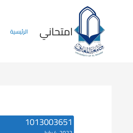
امتحاني
الرئيسية
1013003651
July 4, 2022