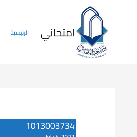
امتحاني
الرئيسية
1013003734
July 4, 2022