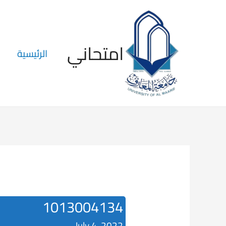
امتحاني
الرئيسية
1013004134
July 4, 2022