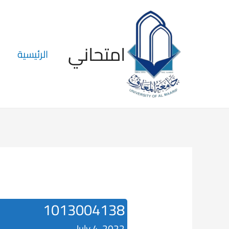
امتحاني
الرئيسية
1013004138
July 4, 2022