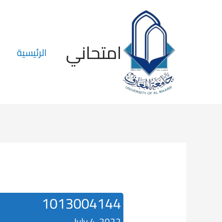
امتحاني
الرئيسية
1013004144
July 4, 2022