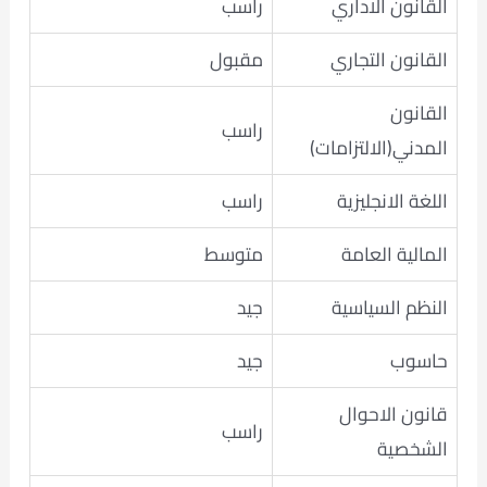
القانون الاداري
راسب
القانون التجاري
مقبول
القانون
راسب
المدني(الالتزامات)
اللغة الانجليزية
راسب
المالية العامة
متوسط
النظم السياسية
جيد
حاسوب
جيد
قانون الاحوال
راسب
الشخصية