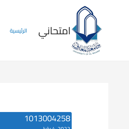
امتحاني
الرئيسية
1013004258
July 4, 2022