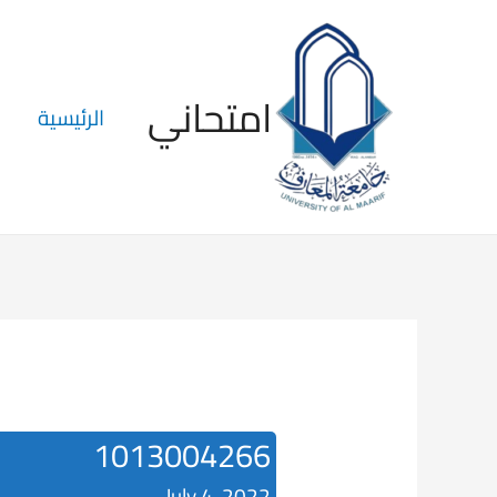
امتحاني
الرئيسية
1013004266
July 4, 2022