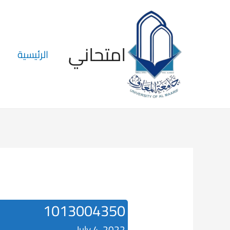
امتحاني
الرئيسية
1013004350
July 4, 2022