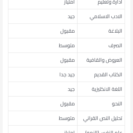
ادارة وتعليم
امتياز
الادب الاسلامي
جيد
البلاغة
مقبول
الصرف
متوسط
العروض والقافية
مقبول
الكتاب القديم
جيد جدا
اللغة الانكليزية
جيد
النحو
مقبول
تحليل النص القراني
متوسط
علم النفس(النمو)
امتياز