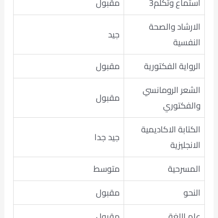
استماع وتكلم3
مقبول
الارشاد والصحة
جيد
النفسية
الرواية الفكتورية
مقبول
الشعر الرومانسي
مقبول
والفكتوري
الكتابة الاكاديمية
جيد جدا
الانجليزية
المسرحية
متوسط
النحو
مقبول
علم اللغة
مقبول