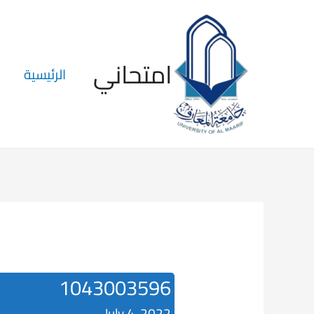
امتحاني
الرئيسية
1043003596
July 4, 2022