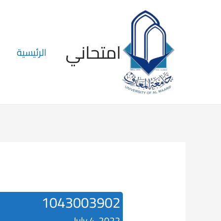
امتحاني
الرئيسية
1043003902
July 4, 2022