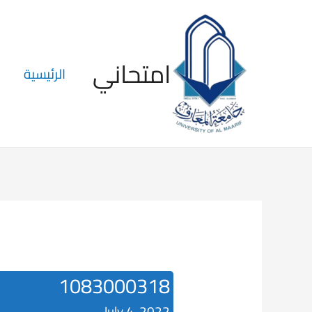
امتحاني
الرئيسية
1083000318
July 4, 2022