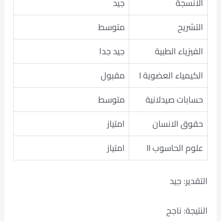
الانسجة
جيد
التشريح
متوسط
الفيزياء الطبية
جيد جدا
الكيمياء العضوية I
مقبول
حسابات صيدلانية
متوسط
حقوق الانسان
امتياز
علوم الحاسوب II
امتياز
التقدير: جيد
النتيجة: ناجح